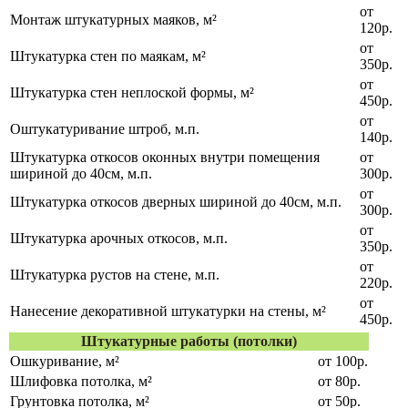
от
Монтаж штукатурных маяков, м²
120р.
от
Штукатурка стен по маякам, м²
350р.
от
Штукатурка стен неплоской формы, м²
450р.
от
Оштукатуривание штроб, м.п.
140р.
Штукатурка откосов оконных внутри помещения
от
шириной до 40см, м.п.
300р.
от
Штукатурка откосов дверных шириной до 40см, м.п.
300р.
от
Штукатурка арочных откосов, м.п.
350р.
от
Штукатурка рустов на стене, м.п.
220р.
от
Нанесение декоративной штукатурки на стены, м²
450р.
Штукатурные работы (потолки)
Ошкуривание, м²
от 100р.
Шлифовка потолка, м²
от 80р.
Грунтовка потолка, м²
от 50р.