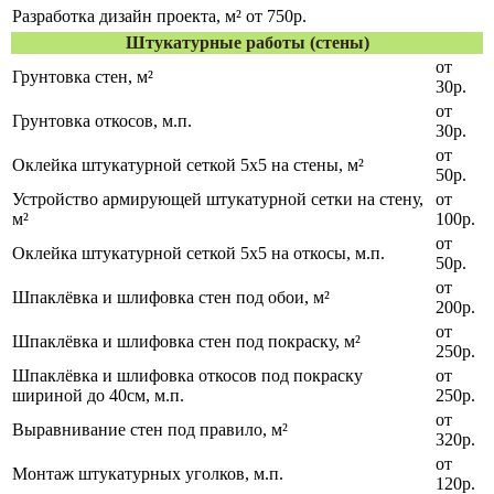
Разработка дизайн проекта, м²
от 750р.
Штукатурные работы (стены)
от
Грунтовка стен, м²
30р.
от
Грунтовка откосов, м.п.
30р.
от
Оклейка штукатурной сеткой 5х5 на стены, м²
50р.
Устройство армирующей штукатурной сетки на стену,
от
м²
100р.
от
Оклейка штукатурной сеткой 5х5 на откосы, м.п.
50р.
от
Шпаклёвка и шлифовка стен под обои, м²
200р.
от
Шпаклёвка и шлифовка стен под покраску, м²
250р.
Шпаклёвка и шлифовка откосов под покраску
от
шириной до 40см, м.п.
250р.
от
Выравнивание стен под правило, м²
320р.
от
Монтаж штукатурных уголков, м.п.
120р.